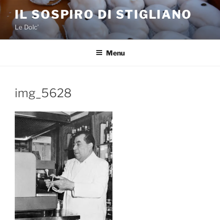
Salta
IL SOSPIRO DI STIGLIANO
al
Le Dolc’
contenuto
Menu
img_5628