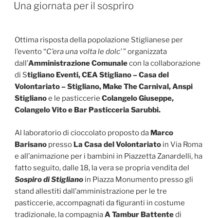
IL
Una giornata per il sospriro
Ottima risposta della popolazione Stiglianese per
l’evento “
C’era una volta le dolc’
” organizzata
dall’
Amministrazione Comunale
con la collaborazione
di S
tigliano Eventi, CEA Stigliano – Casa del
Volontariato – Stigliano, Make The Carnival, Anspi
Stigliano
e le pasticcerie
Colangelo Giuseppe,
Colangelo Vito e Bar Pasticceria Sarubbi.
Al laboratorio di cioccolato proposto da
Marco
Barisano
presso
La Casa del Volontariato
in Via Roma
e all’animazione per i bambini in Piazzetta Zanardelli, ha
fatto seguito, dalle 18, la vera se propria vendita del
Sospiro di Stigliano
in Piazza Monumento presso gli
stand allestiti dall’amministrazione per le tre
pasticcerie, accompagnati da figuranti in costume
tradizionale, la compagnia
A Tambur Battente
di