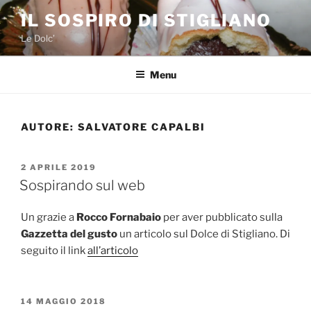
Salta
IL SOSPIRO DI STIGLIANO
al
Le Dolc’
contenuto
Menu
AUTORE:
SALVATORE CAPALBI
PUBBLICATO
2 APRILE 2019
IL
Sospirando sul web
Un grazie a
Rocco Fornabaio
per aver pubblicato sulla
Gazzetta del gusto
un articolo sul Dolce di Stigliano. Di
seguito il link
all’articolo
PUBBLICATO
14 MAGGIO 2018